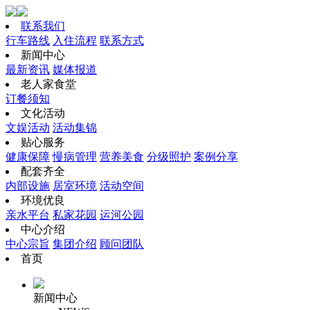
联系我们
行车路线
入住流程
联系方式
新闻中心
最新资讯
媒体报道
老人家食堂
订餐须知
文化活动
文娱活动
活动集锦
贴心服务
健康保障
慢病管理
营养美食
分级照护
案例分享
配套齐全
内部设施
居室环境
活动空间
环境优良
亲水平台
私家花园
运河公园
中心介绍
中心宗旨
集团介绍
顾问团队
首页
新闻中心